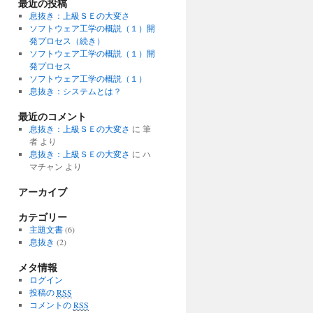
最近の投稿
息抜き：上級ＳＥの大変さ
ソフトウェア工学の概説（１）開
発プロセス（続き）
ソフトウェア工学の概説（１）開
発プロセス
ソフトウェア工学の概説（１）
息抜き：システムとは？
最近のコメント
息抜き：上級ＳＥの大変さ
に 筆
者 より
息抜き：上級ＳＥの大変さ
に ハ
マチャン より
アーカイブ
カテゴリー
主題文書
(6)
息抜き
(2)
メタ情報
ログイン
投稿の
RSS
コメントの
RSS