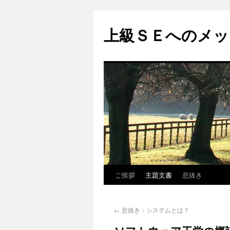
上級ＳＥへのメッ
ご挨拶
主題文書
息抜き
←
息抜き：システムとは？