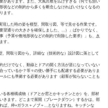
要があります。また、大風呂敷を広げすぎる（何でも頷い
形状などの制約から多くを断念しなければいけなくなるの
ります。
を実現した時の姿を模型、間取り図、等で見せる作業です。
要望通りの大きさを確保しました、…）」ばかりでなく、
事（予算や敷地形状などの制約で削除した要求）」も、
き
ます。
模型、間取り図から、詳細な（技術的な）設計図に落として
約だけでなく、動線とドアの開く方法が逆になっていない
合っているか？等々の使い勝手にも配慮する必要がありま
ールにも準拠する必要があります（顧客が知らないことも
ている各種構成物（ドアとか窓とかキッチンとか）を、部材
いきます。どこまで展開（ブレークダウン）するかは、部
れば、枠+ガラス＋ノブ＋…となりますね。キッチンな