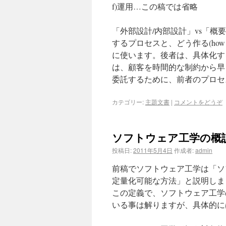
f)運用…この稿では省略
「外部設計/内部設計」vs「概
するプロセスと、どう作る(h
に使います。後者は、具体化す
は、顧客を時間的な制約から早
委託するために、前者のプロセ
カテゴリー:
主題文書
|
コメントをどうぞ
ソフトウェア工学の概
投稿日:
2011年5月4日
作成者:
admin
前稿でソフトウェア工学は「ソ
定量化可能な方法」と説明しまし
この定義で、ソフトウェア工学
いる事は解りますが、具体的に