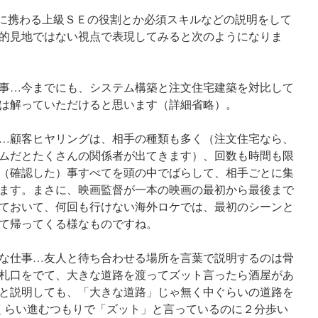
築に携わる上級ＳＥの役割とか必須スキルなどの説明をして
的見地ではない視点で表現してみると次のようになりま
事…今までにも、システム構築と注文住宅建築を対比して
は解っていただけると思います（詳細省略）。
…顧客ヒヤリングは、相手の種類も多く（注文住宅なら、
ムだとたくさんの関係者が出てきます）、回数も時間も限
（確認した）事すべてを頭の中でばらして、相手ごとに集
ます。まさに、映画監督が一本の映画の最初から最後まで
ておいて、何回も行けない海外ロケでは、最初のシーンと
て帰ってくる様なものですね。
な仕事…友人と待ち合わせる場所を言葉で説明するのは骨
札口をでて、大きな道路を渡ってズット言ったら酒屋があ
と説明しても、「大きな道路」じゃ無く中ぐらいの道路を
くらい進むつもりで「ズット」と言っているのに２分歩い