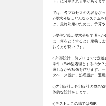
ト」に分割される事があります
では、各プロセスの内容をざっ
a)要求分析…どんなシステム
は、最終決定のために、予算や
b)要件定義…要求分析で明ら
に（何をどうすると）定義しま
おく方が良いです。
c)外部設計…前プロセスで定
条件（Web型処理とするのか
慮しながら写像を作ります。一般的
タベース設計、処理設計、運用
d)内部設計…外部設計の成果
体的な設計をします。
e)テスト…この稿では省略