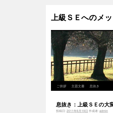
上級ＳＥへのメッ
ご挨拶
主題文書
息抜き
息抜き：上級ＳＥの大
投稿日:
2011年6月19日
作成者:
admin