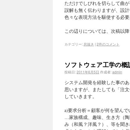
ただけでしびれを切らして曲が
誤解も無く伝わりますが、設計
色々な表現方法を駆使する必要
この辺りについては、次稿以降
カテゴリー:
息抜き
|
2件のコメント
ソフトウェア工学の概
投稿日:
2011年6月5日
作成者:
admin
システム開発を経験した事のあ
思いますが、またしても「注文
していきます。
a)要求分析＝顧客が何を望ん
…家族構成、趣味、生き方（陶芸
み（和風？洋風？）、等を聞き