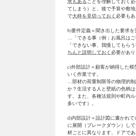
求もある
ことを理解しておく必
てしまう）と、後で予算や敷地
で
大枠を見切っておく
必要もあ
b)要件定義＝聞き出した要求
…「できる事（例：お風呂はご
「できない事、我慢してもらう
ちんと説明しておく
必要があり
c)外部設計＝顧客が納得した
いく作業です。
…部材の荷重制限等の物理的制
か？生活する人と壁紙の色柄は
す。また、各種法規則や町内ル
多いです）。
d)内部設計＝設計図に書かれ
に展開（ブレークダウン）して
材ごとに異なります。ドアであ