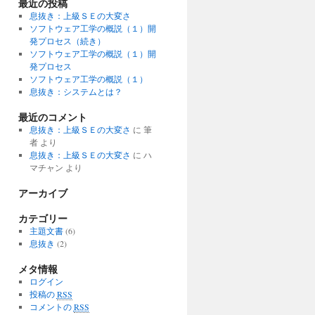
最近の投稿
息抜き：上級ＳＥの大変さ
ソフトウェア工学の概説（１）開
発プロセス（続き）
ソフトウェア工学の概説（１）開
発プロセス
ソフトウェア工学の概説（１）
息抜き：システムとは？
最近のコメント
息抜き：上級ＳＥの大変さ
に 筆
者 より
息抜き：上級ＳＥの大変さ
に ハ
マチャン より
アーカイブ
カテゴリー
主題文書
(6)
息抜き
(2)
メタ情報
ログイン
投稿の
RSS
コメントの
RSS