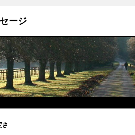
セージ
変さ